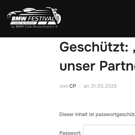
Zum
Inhalt
springen
Geschützt: 
unser Partn
Veröffentlicht
von
CP
an
31.03.2025
am
Dieser Inhalt ist passwortgeschüt
Passwort: