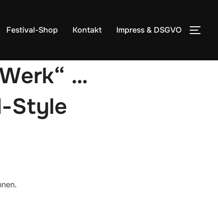
Festival-Shop
Kontakt
Impress & DSGVO
SEI
tWerk“ …
l-Style
nnen.