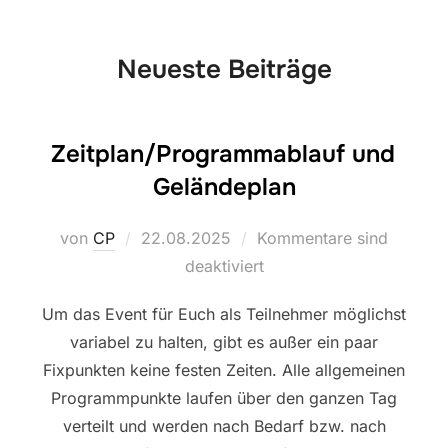
scrollen
Neueste Beiträge
Zeitplan/Programmablauf und
Geländeplan
Veröffentlicht
von
CP
22.08.2025
Kommentare sind
am
deaktiviert
Um das Event für Euch als Teilnehmer möglichst
variabel zu halten, gibt es außer ein paar
Fixpunkten keine festen Zeiten. Alle allgemeinen
Programmpunkte laufen über den ganzen Tag
verteilt und werden nach Bedarf bzw. nach