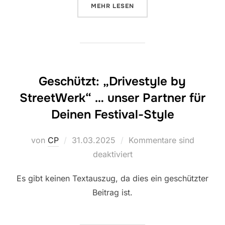
ÜBER „CLUB-PAKETE UND MODUL
MEHR
LESEN
Geschützt: „Drivestyle by
StreetWerk“ … unser Partner für
Deinen Festival-Style
Veröffentlicht
von
CP
31.03.2025
Kommentare sind
am
deaktiviert
Es gibt keinen Textauszug, da dies ein geschützter
Beitrag ist.