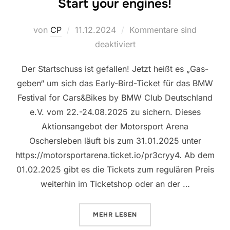
Start your engines!
Veröffentlicht
von
CP
11.12.2024
Kommentare sind
am
deaktiviert
Der Startschuss ist gefallen! Jetzt heißt es „Gas-
geben“ um sich das Early-Bird-Ticket für das BMW
Festival for Cars&Bikes by BMW Club Deutschland
e.V. vom 22.-24.08.2025 zu sichern. Dieses
Aktionsangebot der Motorsport Arena
Oschersleben läuft bis zum 31.01.2025 unter
https://motorsportarena.ticket.io/pr3cryy4. Ab dem
01.02.2025 gibt es die Tickets zum regulären Preis
weiterhin im Ticketshop oder an der …
ÜBER „START YOUR ENGINES!“
MEHR
LESEN