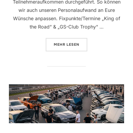
Teilnehmeraufkommen durchgeführt. So können
wir auch unseren Personalaufwand an Eure
Wünsche anpassen. Fixpunkte/Termine „King of
the Road“ & „GS-Club Trophy“ …
ÜBER „ZEITPLAN/PROGRAMMAB
MEHR
LESEN