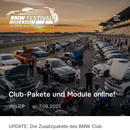
Zum
Inhalt
SEIT
springen
Club-Pakete und Module online!
Veröffentlicht
von
CP
an
7.08.2025
am
UPDATE: Die Zusatzpakete des BMW Club