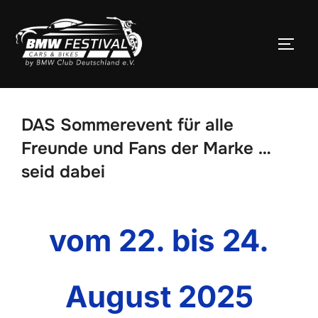
Zum
Inhalt
SEIT
springen
DAS Sommerevent für alle
Freunde und Fans der Marke …
seid dabei
vom 22. bis 24.
August 2025